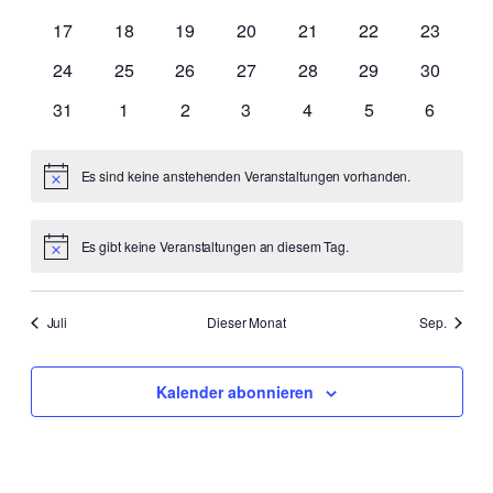
Veranstaltungen
Veranstaltungen
Veranstaltungen
Veranstaltungen
Veranstaltungen
Veranstaltungen
Veransta
0
0
0
0
0
0
0
17
18
19
20
21
22
23
Veranstaltungen
Veranstaltungen
Veranstaltungen
Veranstaltungen
Veranstaltungen
Veranstaltungen
Veransta
0
0
0
0
0
0
0
24
25
26
27
28
29
30
Veranstaltungen
Veranstaltungen
Veranstaltungen
Veranstaltungen
Veranstaltungen
Veranstaltungen
Veransta
0
0
0
0
0
0
0
31
1
2
3
4
5
6
Veranstaltungen
Veranstaltungen
Veranstaltungen
Veranstaltungen
Veranstaltungen
Veranstaltungen
Veransta
Es sind keine anstehenden Veranstaltungen vorhanden.
Hinweis
Es gibt keine Veranstaltungen an diesem Tag.
Hinweis
Juli
Dieser Monat
Sep.
Kalender abonnieren